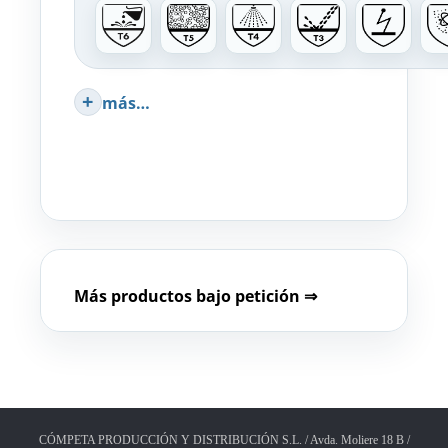
más…
Más productos bajo petición ⇒
CÓMPETA PRODUCCIÓN Y DISTRIBUCIÓN S.L. / Avda. Moliere 18 B /