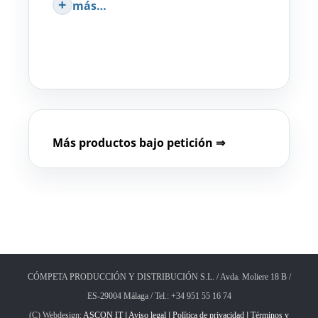
más…
Más productos bajo petición ⇒
CÓMPETA PRODUCCIÓN Y DISTRIBUCIÓN S.L. / Avda. Moliere 18 B /
ES-29004 Málaga / Tel.: +34 951 55 16 74
(C) Webdesign:
ASCON IT
I
Aviso legal
I
Política de privacidad
I
Términos y